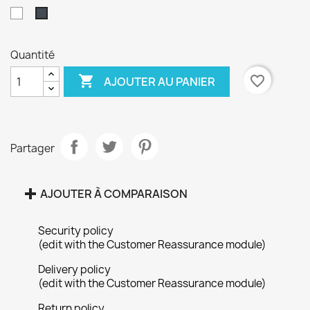
Blanc
Noir
Quantité

favorite_border
AJOUTER AU PANIER
×
Créer une liste d'envies
Partager
Nom de la liste d'envies
AJOUTER À COMPARAISON
Security policy
Annuler
Créer une liste d'envies
(edit with the Customer Reassurance module)
Delivery policy
(edit with the Customer Reassurance module)
Return policy