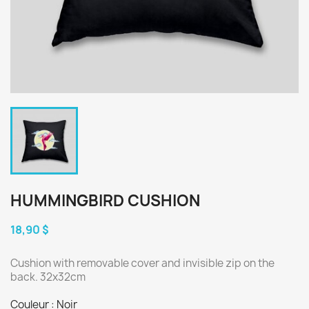
HUMMINGBIRD CUSHION
18,90 $
Cushion with removable cover and invisible zip on the
back. 32x32cm
Couleur : Noir