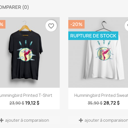
OMPARER (
0
)‎
e la liste d'envies
0%
-20%
favorite_border
fa
RUPTURE DE STOCK
Annuler
Créer une liste d'envies
Aperçu rapide
Aperçu rapide


ummingbird Printed T-Shirt
Hummingbird Printed Swea
19,12 $
28,72 $
23,90 $
35,90 $
ajouter à comparaison
ajouter à comparaiso