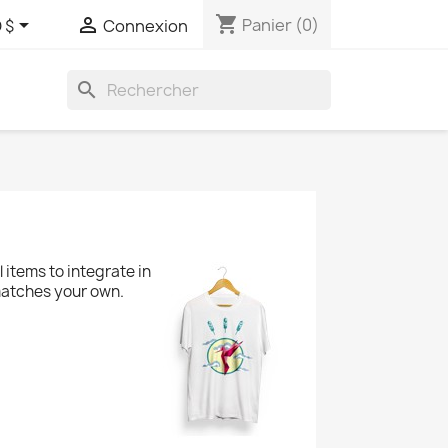
shopping_cart


Panier
(0)
 $
Connexion
search
 items to integrate in
matches your own.