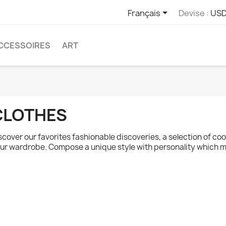

Français
Devise :
USD
CCESSOIRES
ART
CLOTHES
scover our favorites fashionable discoveries, a selection of cool
ur wardrobe. Compose a unique style with personality which 