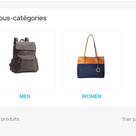
ous-catégories
MEN
WOMEN
 2 produits.
Trier p
réer une liste d'envies