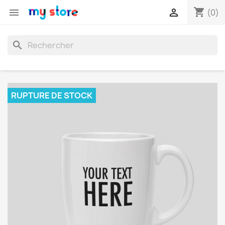
shopping_cart


(0)
search
RUPTURE DE STOCK