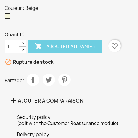
Couleur : Beige
Beige
Quantité

favorite_border
AJOUTER AU PANIER
×

Rupture de stock
Créer une liste d'envies
Partager
Nom de la liste d'envies
AJOUTER À COMPARAISON
Annuler
Créer une liste d'envies
Security policy
(edit with the Customer Reassurance module)
Delivery policy