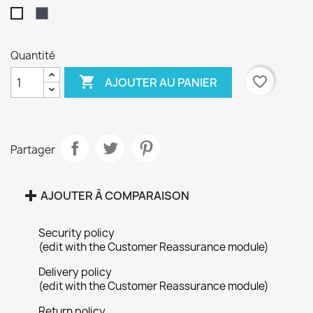
Noir
Blanc
Quantité

favorite_border
AJOUTER AU PANIER
×
Créer une liste d'envies
Partager
Nom de la liste d'envies
AJOUTER À COMPARAISON
Security policy
Annuler
Créer une liste d'envies
(edit with the Customer Reassurance module)
Delivery policy
(edit with the Customer Reassurance module)
Return policy