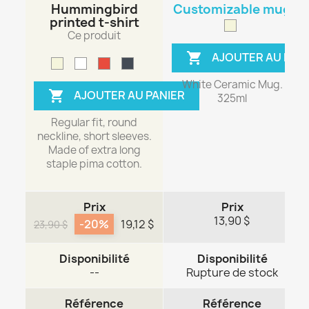
Hummingbird
Customizable mug
printed t-shirt
Ce produit
AJOUTER AU PAN

White Ceramic Mug.
AJOUTER AU PANIER

325ml
Regular fit, round
neckline, short sleeves.
Made of extra long
staple pima cotton.
Prix
Prix
13,90 $
-20%
19,12 $
23,90 $
Disponibilité
Disponibilité
--
Rupture de stock
Référence
Référence