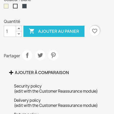
Beige
Noir
Blanc
Quantité

favorite_border
AJOUTER AU PANIER
Partager
×
Créer une liste d'envies
AJOUTER À COMPARAISON
Security policy
Nom de la liste d'envies
(edit with the Customer Reassurance module)
Delivery policy
(edit with the Customer Reassurance module)
Annuler
Créer une liste d'envies