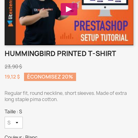
HUMMINGBIRD PRINTED T-SHIRT
23,90 $
19,12 $
ÉCONOMISEZ 20%
Regular fit, round neckline, short sleeves. Made of extra
long staple pima cotton.
Taille : S
Couleur : Blanc