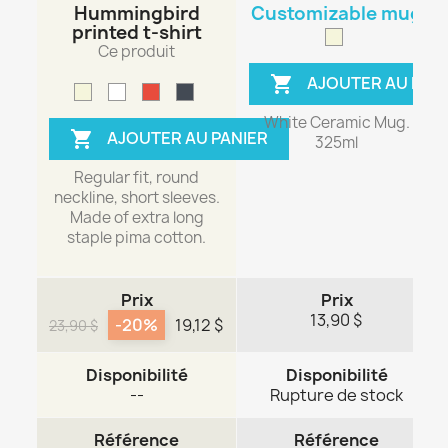
Hummingbird
Customizable mug
printed t-shirt
Ce produit
AJOUTER AU PAN

White Ceramic Mug.
AJOUTER AU PANIER

325ml
Regular fit, round
neckline, short sleeves.
Made of extra long
staple pima cotton.
Prix
Prix
13,90 $
-20%
19,12 $
23,90 $
Disponibilité
Disponibilité
--
Rupture de stock
Référence
Référence