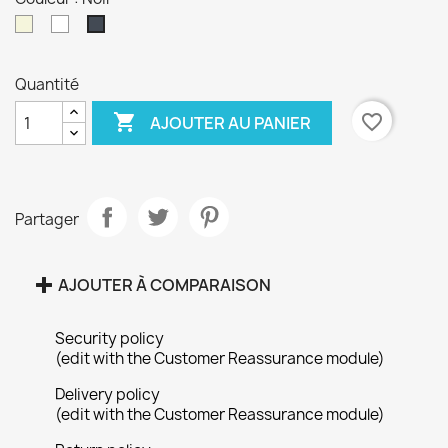
Beige
Blanc
Noir
Quantité

favorite_border
AJOUTER AU PANIER
Partager
×
Créer une liste d'envies
AJOUTER À COMPARAISON
Security policy
Nom de la liste d'envies
(edit with the Customer Reassurance module)
Delivery policy
(edit with the Customer Reassurance module)
Annuler
Créer une liste d'envies