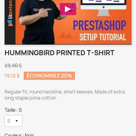
HUMMINGBIRD PRINTED T-SHIRT
23,90 $
19,12 $
ÉCONOMISEZ 20%
Regular fit, round neckline, short sleeves. Made of extra
long staple pima cotton.
Taille : S
Couleur : Noir